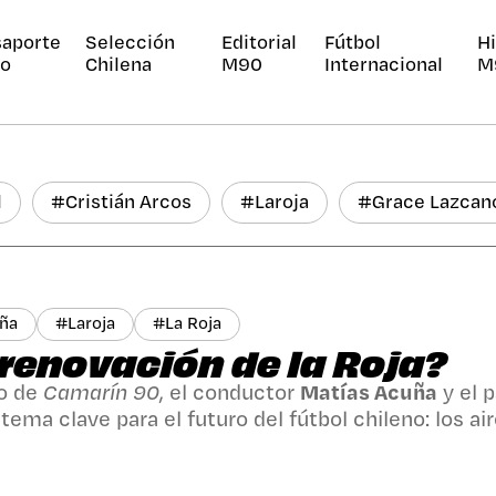
saporte
Selección
Editorial
Fútbol
Hi
jo
Chilena
M90
Internacional
M
l
#
Cristián Arcos
#
Laroja
#
Grace Lazcan
uña
#
Laroja
#
La Roja
 renovación de la Roja?
lo de
Camarín 90
, el conductor
Matías Acuña
y el 
ema clave para el futuro del fútbol chileno: los ai
 en la
Selección Chilena
.
lizaron los nuevos nombres que comienzan a pedir