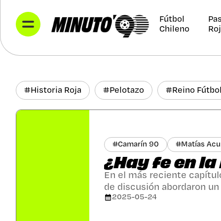
Fútbol
Pa
Chileno
Ro
#
Historia Roja
#
Pelotazo
#
Reino Fútbo
#
Camarín 90
#
Matías Ac
¿Hay fe en la
En el más reciente capítu
de discusión abordaron un t
2025-05-24
renovación que se sienten
Durante el debate, se ana