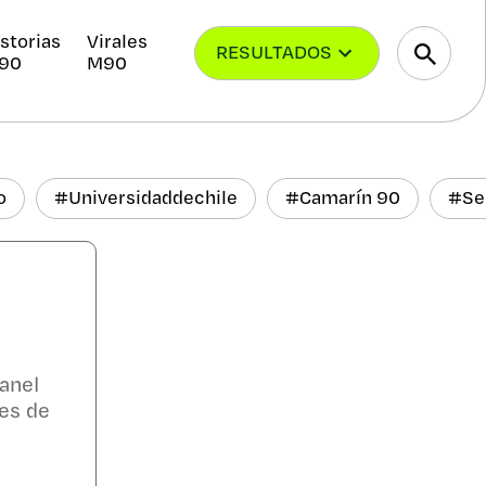
storias
Virales
RESULTADOS
90
M90
o
#
Universidaddechile
#
Camarín 90
#
Se
panel
res de