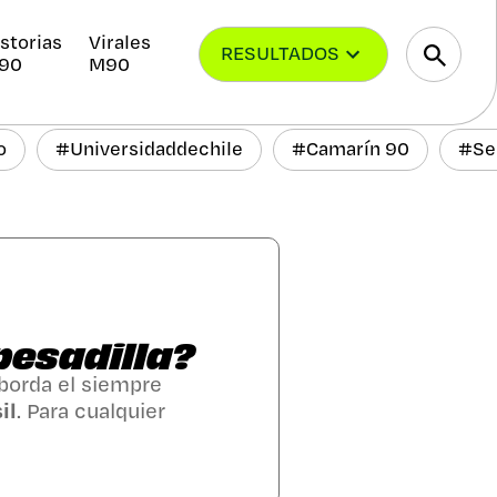
storias
Virales
RESULTADOS
90
M90
o
#
Universidaddechile
#
Camarín 90
#
Se
 pesadilla?
aborda el siempre
il
. Para cualquier
a Chile se ha convertido
a de penas y