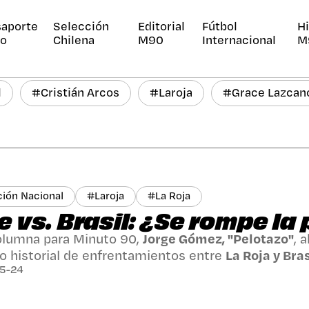
saporte
Selección
Editorial
Fútbol
Hi
jo
Chilena
M90
Internacional
M
l
#
Cristián Arcos
#
Laroja
#
Grace Lazcan
ción Nacional
#
Laroja
#
La Roja
e vs. Brasil: ¿Se rompe la
olumna para Minuto 90,
Jorge Gómez, "Pelotazo"
, 
o historial de enfrentamientos entre
La Roja y Bras
5-24
ón, medirse ante el
Scratch
es un desafío, pero par
verdadera
"pesadilla"
que ha dejado una larga estel
iones.