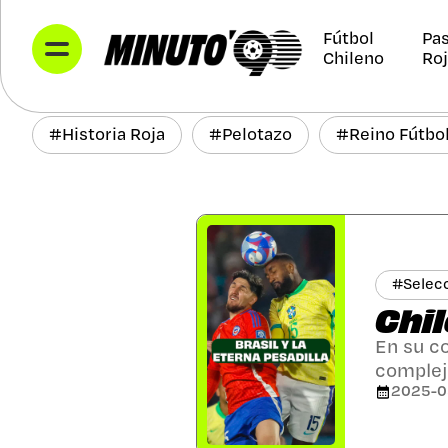
Fútbol
Pa
Chileno
Ro
#
Historia Roja
#
Pelotazo
#
Reino Fútbo
#
Selec
Chil
En su c
complej
2025-0
selecci
en una 
frustrac