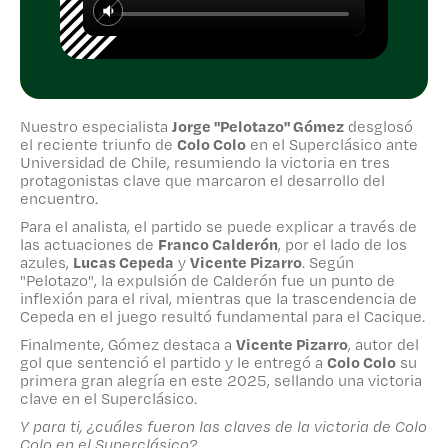
fundamental para el Cacique.
Finalmente, Gómez destaca a
Vicente
Pizarro
, autor del gol que sentenció el
partido y le entregó a
Colo Colo
su primera
gran alegría en este 2025, sellando una
victoria clave en el Superclásico.
Nuestro especialista
Jorge "Pelotazo" Gómez
desglosó
el reciente triunfo de
Colo Colo
en el Superclásico ante
Y para ti, ¿cuáles fueron las claves de la
Universidad de Chile, resumiendo la victoria en tres
victoria de Colo Colo en el Superclásico?
protagonistas clave que marcaron el desarrollo del
encuentro.
Para el analista, el partido se puede explicar a través de
las actuaciones de
Franco Calderón
, por el lado de los
azules,
Lucas Cepeda
y
Vicente Pizarro
. Según
"Pelotazo", la expulsión de Calderón fue un punto de
inflexión para el rival, mientras que la trascendencia de
Cepeda en el juego resultó fundamental para el Cacique.
Finalmente, Gómez destaca a
Vicente Pizarro
, autor del
gol que sentenció el partido y le entregó a
Colo Colo
su
primera gran alegría en este 2025, sellando una victoria
clave en el Superclásico.
Y para ti, ¿cuáles fueron las claves de la victoria de Colo
Colo en el Superclásico?