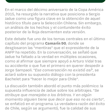
versión de Jadue es la obtención de la
Copa
América Centenario 2016
, cuyo noveno
En el marco del décimo aniversario de la Copa América
aniversario se cumplió esta semana. Aquel
2015, ha resurgido la narrativa que posiciona a Sergio
título, considerado incluso más difícil, se
Jadue como una figura clave en la obtención de aquel
ganó sin la presencia del dirigente, quien ya
histórico título para la Selección Chilena. Sin embargo,
un análisis de los hechos y el contundente éxito
se encontraba en Estados Unidos esperando
posterior de la Roja desmienten esta versión.
su sentencia como un delincuente confeso
por corrupción. Este triunfo demuestra que
Este debate fue uno de los temas centrales en el último
el mérito fue de los jugadores, no de un
capítulo del programa
Camarín 90
, donde se
dirigente que, con sus dichos, solo les resta
desglosaron las "mentiras" que el expresidente de la
ANFP ha repetido. En la conversación, se señaló que
mérito.
Jadue ha faltado a la verdad en múltiples ocasiones,
como al afirmar que siempre apoyó a Arturo Vidal tras
El análisis completo de este y otros temas ya
su accidente o que fue el primero en querer despedir a
está disponible en el capítulo más reciente
Jorge Sampaoli. "
Esa conversación no existió así
", se
de
Camarín 90
, que puedes encontrar en
aclaró sobre su supuesto diálogo con la presidenta
nuestro canal de YouTube.
Bachelet para "hacer lo mejor para Chile".
La discusión también abordó el punto más polémico: la
supuesta influencia de Jadue sobre los arbitrajes. "
Se
atribuye que manejaba a los árbitros. Y en algún
momento alguien tiene que decir que eso no es cierto
",
se enfatizó en el programa. La verdadera razón del éxito
de Chile, según se argumentó, fue la calidad de sus