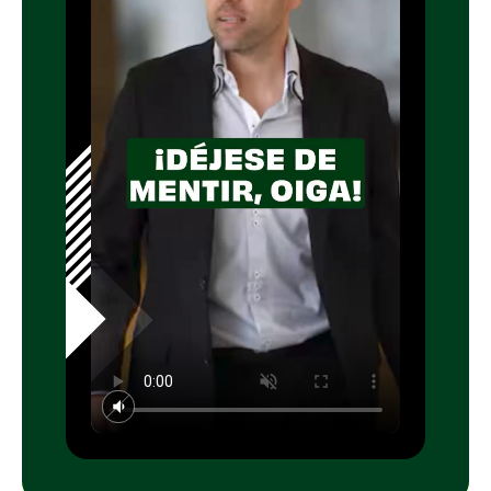
a la verdad en múltiples ocasiones, como al
afirmar que siempre apoyó a Arturo Vidal tras
su accidente o que fue el primero en querer
despedir a Jorge Sampaoli. "
Esa
conversación no existió así
", se aclaró sobre
su supuesto diálogo con la presidenta
Bachelet para "hacer lo mejor para Chile".
La discusión también abordó el punto más
polémico: la supuesta influencia de Jadue
sobre los arbitrajes. "
Se atribuye que
manejaba a los árbitros. Y en algún momento
alguien tiene que decir que eso no es cierto
",
se enfatizó en el programa. La verdadera
razón del éxito de Chile, según se argumentó,
fue la calidad de sus jugadores: "
Chile sale
campeón de América las dos veces, porque
tenía al arquero del Barcelona, al central del
Inter de Milán, al mejor volante mixto del
mundo en aquel momento y al mejor
delantero de la Premier
".
El argumento definitivo que desmonta la