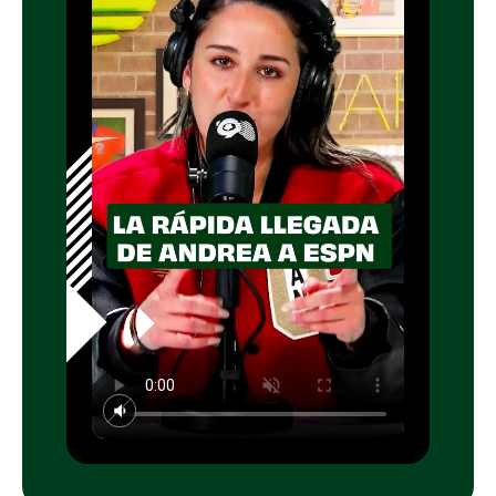
bajó de un helicóptero". En ese encuentro fue
vista por Pato Torres, quien en ese entonces
lideraba el proyecto de ESPN en Chile.
"Me dicen: 'queremos hacer una prueba de
casting contigo para ver si tienes dedos para
el piano'", recordó la comunicadora. Tras
superar la prueba, fue elegida por el canal,
que apostó "por la juventud y la proyección".
La gran oportunidad llegó cuando
Grace
Lazcano
decidió regresar a Chile, dejando
una vacante en la conducción de
SportsCenter
desde Argentina.
Aunque al principio la idea no la convencía
del todo, la falta de ataduras la impulsó a
aceptar el desafío. "Dije: 'bueno, no tengo
hijos, no tengo perro, vivo sola, mi familia
está en Parral y están bien. Ya, me voy. ¿Qué
tanto?'". Esa experiencia, según sus palabras,
fue una "verdadera escuela" donde tuvo que
improvisar y hacer una hora de programa en
vivo sola. "Ahí siento que crecí muchísimo",