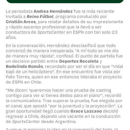
concluyó.
La periodista
Andrea Hernández
fue la más reciente
Si quieres conocer más detalles de esta
invitada a
Reino Fútbol
, programa conducido por
increíble historia, recuerda que el capítulo
Cristián Arcos
, para relatar detalles de su impresionante
completo de Reino Fútbol ya se encuentra
y rápido ascenso profesional que la llevó a ser
conductora de
SportsCenter
en ESPN con tan solo 23
disponible en nuestro canal de Youtube.
años.
En la conversación, Hernández desclasificó que todo
comenzó de manera inesperada. "A mí todo se me dio
de manera muy rápida", confesó. El punto de partida fue
un decisivo partido entre
Deportes Recoleta
y
Rodelindo Román
, recordado por ser el día en que "Vidal
bajó de un helicóptero". En ese encuentro fue vista por
Pato Torres, quien en ese entonces lideraba el proyecto
de ESPN en Chile.
"Me dicen: 'queremos hacer una prueba de casting
contigo para ver si tienes dedos para el piano'", recordó
la comunicadora. Tras superar la prueba, fue elegida por
el canal, que apostó "por la juventud y la proyección". La
gran oportunidad llegó cuando
Grace Lazcano
decidió
regresar a Chile, dejando una vacante en la conducción
de
SportsCenter
desde Argentina.
Aunque al principio la idea no la convencía del todo, la