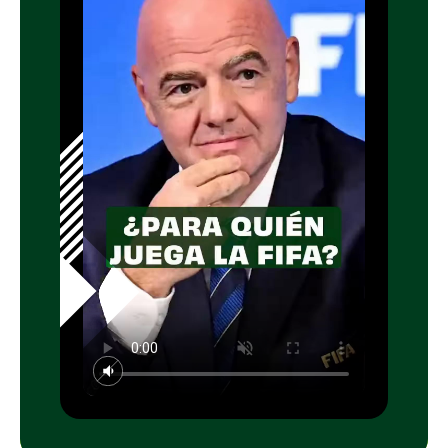
que se avecina con el Mundial en
Norteamérica, donde existen vetos de
entrada para 36 nacionalidades. El problema
es claro:
Irán, una de las selecciones
afectadas por estas restricciones, ya está
clasificada al torneo
, al igual que otros
países como Uzbekistán y Jordania que
podrían estar en la misma situación.
Durante el programa se argumentó que la
FIFA adopta una postura "oficialista",
mostrándose indiferente ante el sistema
político del país organizador, ya sea "una
monarquía, una dictadura o una democracia".
Esta
"falsa neutralidad"
, según se señaló en
el debate, termina favoreciendo a
gobernantes que utilizan el deporte para
mejorar su imagen o preparar campañas de
reelección. Como ejemplo, se recordó que
Gianni Infantino fue el único dirigente
deportivo que asistió a la investidura de
Donald Trump, dejando en evidencia para
quién juega realmente el máximo organismo