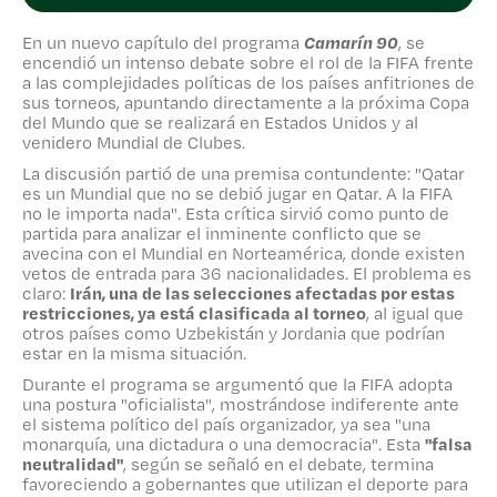
del fútbol.
En un nuevo capítulo del programa
Camarín 90
, se
Te invitamos a comentar y a revisar el
encendió un intenso debate sobre el rol de la FIFA frente
análisis completo de esta polémica en el
a las complejidades políticas de los países anfitriones de
nuevo capítulo de
Camarín 90
, ya disponible
sus torneos, apuntando directamente a la próxima Copa
del Mundo que se realizará en Estados Unidos y al
en nuestro canal de YouTube y en las
venidero Mundial de Clubes.
pantallas de Zapping Sports.
La discusión partió de una premisa contundente: "Qatar
es un Mundial que no se debió jugar en Qatar. A la FIFA
no le importa nada". Esta crítica sirvió como punto de
partida para analizar el inminente conflicto que se
avecina con el Mundial en Norteamérica, donde existen
vetos de entrada para 36 nacionalidades. El problema es
claro:
Irán, una de las selecciones afectadas por estas
restricciones, ya está clasificada al torneo
, al igual que
otros países como Uzbekistán y Jordania que podrían
estar en la misma situación.
Durante el programa se argumentó que la FIFA adopta
una postura "oficialista", mostrándose indiferente ante
el sistema político del país organizador, ya sea "una
monarquía, una dictadura o una democracia". Esta
"falsa
neutralidad"
, según se señaló en el debate, termina
favoreciendo a gobernantes que utilizan el deporte para