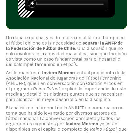
importancia de esta medida y detalló los
distintos puntos que se necesitan para
alcanzar un mejor desarrollo en la disciplina.
El análisis de la timonel de la ANJUFF se
enmarca en un tema que ha sido levantado
por diversos actores del fútbol nacional. La
Un debate que ha ganado fuerza en el último tiempo en
conversación completa y todos los
el fútbol chileno es la necesidad de
separar la ANFP de
argumentos expuestos por
Javiera Moreno
la Federación de Fútbol de Chile
. Una discusión que no
ya están disponibles en el capítulo completo
solo involucra a la actividad masculina, sino que también
es vista como un paso fundamental para el desarrollo
de
Reino Fútbol
, que puedes ver en nuestro
del balompié femenino en el país.
canal de YouTube y a través de las pantallas
de Zapping Sports.
Así lo manifestó
Javiera Moreno
, actual presidenta de la
Asociación Nacional de Jugadoras de Fútbol Femenino
(ANJUFF), quien en conversación con Cristián Arcos en
el programa
Reino Fútbol
, explicó la importancia de esta
medida y detalló los distintos puntos que se necesitan
para alcanzar un mejor desarrollo en la disciplina.
El análisis de la timonel de la ANJUFF se enmarca en un
tema que ha sido levantado por diversos actores del
fútbol nacional. La conversación completa y todos los
argumentos expuestos por
Javiera Moreno
ya están
disponibles en el capítulo completo de
Reino Fútbol
, que